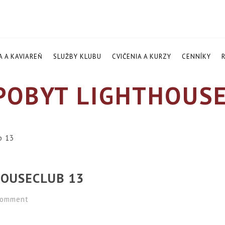
A A KAVIAREŇ
SLUŽBY KLUBU
CVIČENIA A KURZY
CENNÍKY
POBYT LIGHTHOUSE
b 13
HOUSECLUB 13
omment