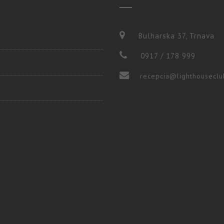
Bulharska 37, Trnava
0917 / 178 999
recepcia@lighthouseclu