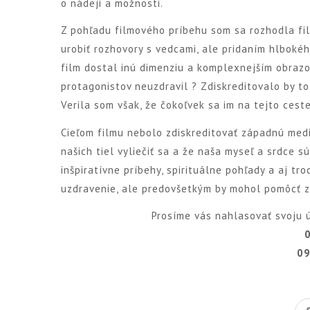
o nádeji a možnosti.
Z pohľadu filmového príbehu som sa rozhodla film
urobiť rozhovory s vedcami, ale pridaním hlbok
film dostal inú dimenziu a komplexnejším obrazom
protagonistov neuzdravil ? Zdiskreditovalo by t
Verila som však, že čokoľvek sa im na tejto ceste
Cieľom filmu nebolo zdiskreditovať západnú medi
našich tiel vyliečiť sa a že naša myseľ a srdce 
inšpiratívne príbehy, spirituálne pohľady a aj t
uzdravenie, ale predovšetkým by mohol pomôcť z
Prosíme vás nahlasovať svoju ú
09