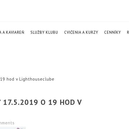
A A KAVIAREŇ
SLUŽBY KLUBU
CVIČENIA A KURZY
CENNÍKY
 19 hod v Lighthouseclube
 17.5.2019 O 19 HOD V
mments