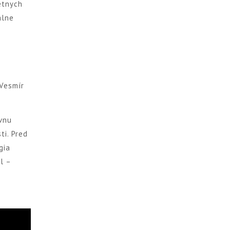
étnych
álne
 Vesmír
ávnu
ti. Pred
gia
l –