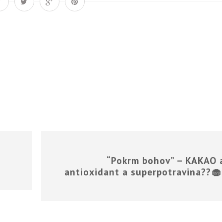
Á
“Pokrm bohov” – KAKAO 
antioxidant a superpotravina??🧁