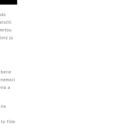
nás
točiť.
smrťou
torý ju
)
 berie
o nemoci
via a
 na
 to film