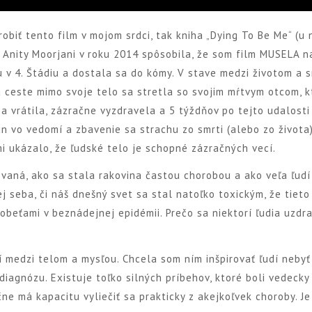
obiť tento film v mojom srdci, tak kniha „Dying To Be Me“ (u 
nity Moorjani v roku 2014 spôsobila, že som film MUSELA na
 v 4. Štádiu a dostala sa do kómy. V stave medzi životom a 
Na ceste mimo svoje telo sa stretla so svojim mŕtvym otcom, k
sa vrátila, zázračne vyzdravela a 5 týždňov po tejto udalosti
n vo vedomí a zbavenie sa strachu zo smrti (alebo zo života
i ukázalo, že ľudské telo je schopné zázračných vecí.
aná, ako sa stala rakovina častou chorobou a ako veľa ľudí
j seba, či náš dnešný svet sa stal natoľko toxickým, že tiet
beťami v beznádejnej epidémii. Prečo sa niektorí ľudia uzdra
ní medzi telom a mysľou. Chcela som ním inšpirovať ľudí nebyť
diagnózu. Existuje toľko silných príbehov, ktoré boli vedecky
 má kapacitu vyliečiť sa prakticky z akejkoľvek choroby. Je