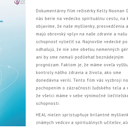
Dokumentárny film režisérky Kelly Noonan 
nás berie na vedecko spirituálnu cestu, na 
objavíme, že naše myšlienky, presvedčenia 
majú obrovský vplyv na naše zdravie a našu
schopnosť vyliečiť sa. Najnovšie vedecké p
odhaľujú, že nie sme obeťou nemenných gé
ani by sme nemali podliehať beznádejným
prognózam. Faktom je, že máme oveľa vyšši
kontroly nášho zdravia a života, ako sme
donedávna verili. Tento film vás vyzbrojí n
pochopením o zázračnosti ľudského tela a 
že všetci máme v sebe výnimočné liečiteľsk
schopnosti.
HEAL nielen sprístupňuje brilantné myšlien
známych vedcov a spirituálnych učiteľov, al