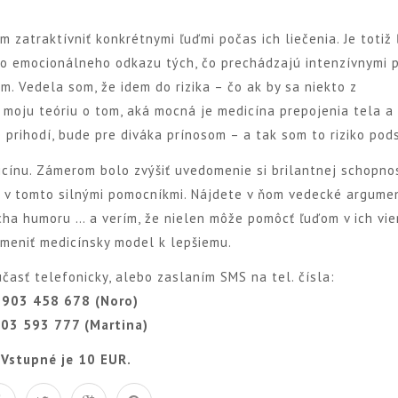
 zatraktívniť konkrétnymi ľuďmi počas ich liečenia. Je totiž
ého emocionálneho odkazu tých, čo prechádzajú intenzívnymi 
. Vedela som, že idem do rizika – čo ak by sa niekto z
o moju teóriu o tom, aká mocná je medicína prepojenia tela a
 prihodí, bude pre diváka prínosom – a tak som to riziko pods
cínu. Zámerom bolo zvýšiť uvedomenie si brilantnej schopno
sú v tomto silnými pomocníkmi. Nájdete v ňom vedecké argumen
rocha humoru … a verím, že nielen môže pomôcť ľuďom v ich vie
meniť medicínsky model k lepšiemu.
časť telefonicky, alebo zaslaním SMS na tel. čísla:
0903 458 678 (Noro)
03 593 777 (Martina)
Vstupné je 10 EUR.