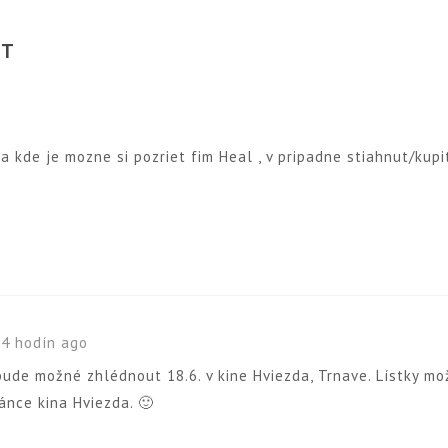
ST
o
 a kde je mozne si pozriet fim Heal , v pripadne stiahnut/kupi
14 hodín ago
bude možné zhlédnout 18.6. v kine Hviezda, Trnave. Lístky m
ánce kina Hviezda. 🙂