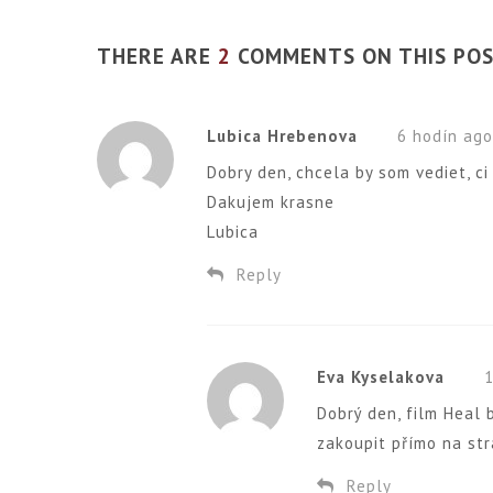
THERE ARE
2
COMMENTS ON THIS PO
Lubica Hrebenova
6 hodín ag
Dobry den, chcela by som vediet, ci
Dakujem krasne
Lubica
Reply
Eva Kyselakova
Dobrý den, film Heal 
zakoupit přímo na str
Reply