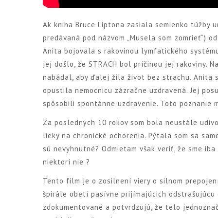
Ak kniha Bruce Liptona zasiala semienko túžby ur
predávaná pod názvom „Musela som zomrieť“) od A
Anita bojovala s rakovinou lymfatického systému
jej došlo, že STRACH bol príčinou jej rakoviny. 
nabádal, aby ďalej žila život bez strachu. Anita 
opustila nemocnicu zázračne uzdravená. Jej posu
spôsobili spontánne uzdravenie. Toto poznanie m
Za posledných 10 rokov som bola neustále udivov
lieky na chronické ochorenia. Pýtala som sa same
sú nevyhnutné? Odmietam však veriť, že sme iba o
niektorí nie ?
Tento film je o zosilnení viery o silnom prepoje
špirále obetí pasívne prijímajúcich odstrašujúcu 
zdokumentované a potvrdzujú, že telo jednoznačne