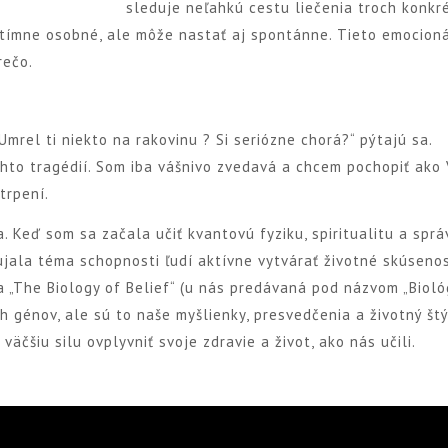
sleduje neľahkú cestu liečenia troch konkr
ntímne osobné, ale môže nastať aj spontánne. Tieto emocion
rečo.
Umrel ti niekto na rakovinu ? Si seriózne chorá?“ pýtajú sa.
hto tragédií. Som iba vášnivo zvedavá a chcem pochopiť ako
trpení.
. Keď som sa začala učiť kvantovú fyziku, spiritualitu a spr
jala téma schopnosti ľudí aktívne vytvárať životné skúsenos
a „The Biology of Belief“ (u nás predávaná pod názvom „Bioló
h génov, ale sú to naše myšlienky, presvedčenia a životný štý
äčšiu silu ovplyvniť svoje zdravie a život, ako nás učili.