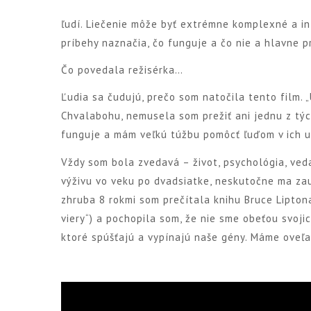
ľudí. Liečenie môže byť extrémne komplexné a i
príbehy naznačia, čo funguje a čo nie a hlavne p
Čo povedala režisérka…
Ľudia sa čudujú, prečo som natočila tento film. „
Chvalabohu, nemusela som prežiť ani jednu z týc
funguje a mám veľkú túžbu pomôcť ľuďom v ich u
Vždy som bola zvedavá – život, psychológia, veda
výživu vo veku po dvadsiatke, neskutočne ma zau
zhruba 8 rokmi som prečítala knihu Bruce Lipton
viery“) a pochopila som, že nie sme obeťou svojic
ktoré spúšťajú a vypínajú naše gény. Máme oveľa v