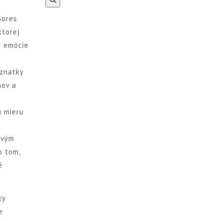
Gores
ktorej
a emócie
oznatky
nov a
u mieru
ovým
o tom,
é
ky
e