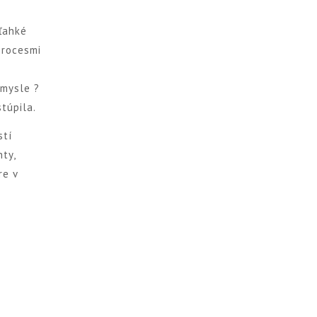
 ľahké
procesmi
 mysle ?
túpila.
stí
ty,
re v