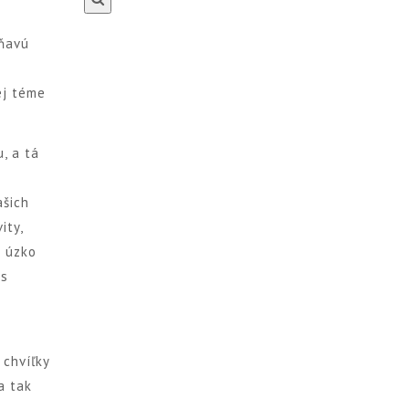
oňavú
.
ej téme
, a tá
ašich
ity,
á úzko
 s
 chvíľky
a tak