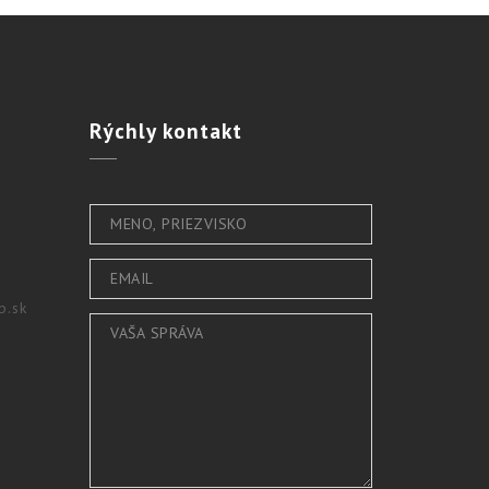
Rýchly
kontakt
b.sk