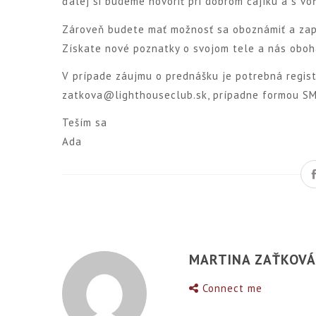
ďalej si budeme hovoriť pri dobrom čajíku a s vo
Zároveň budete mať možnosť sa oboznámiť a zapo
Získate nové poznatky o svojom tele a nás oboh
V prípade záujmu o prednášku je potrebná regis
zatkova@lighthouseclub.sk, prípadne formou SMS
Teším sa
Ada
MARTINA ZAŤKOV
Connect me