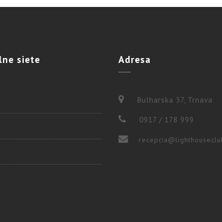
lne
siete
Adresa
Bulharska 37, Trnava
0917 / 178 999
recepcia@lighthouseclu