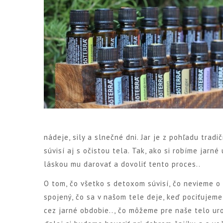
nádeje, sily a slnečné dni. Jar je z pohľadu trad
súvisí aj s očistou tela. Tak, ako si robíme jarn
láskou mu darovať a dovoliť tento proces..
O tom, čo všetko s detoxom súvisí, čo nevieme o
spojený, čo sa v našom tele deje, keď pociťujem
cez jarné obdobie.., čo môžeme pre naše telo urob