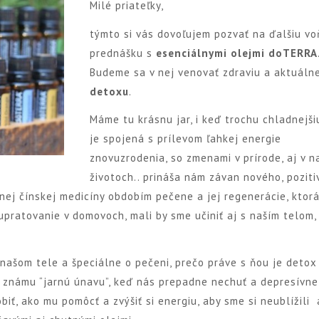
Milé priateľky,
týmto si vás dovoľujem pozvať na ďalšiu v
prednášku s
esenciálnymi olejmi doTERRA
Budeme sa v nej venovať zdraviu a aktuáln
detoxu
.
Máme tu krásnu jar, i keď trochu chladnejšiu
je spojená s prílevom ľahkej energie
znovuzrodenia, so zmenami v prírode, aj v n
životoch.. prináša nám závan nového, pozitiv
ičnej čínskej medicíny obdobím pečene a jej regenerácie, ktor
é upratovanie v domovoch, mali by sme učiniť aj s naším telom,
 našom tele a špeciálne o pečeni, prečo práve s ňou je detox
e známu “jarnú únavu”, keď nás prepadne nechuť a depresívne
iť, ako mu pomôcť a zvýšiť si energiu, aby sme si neublížili 