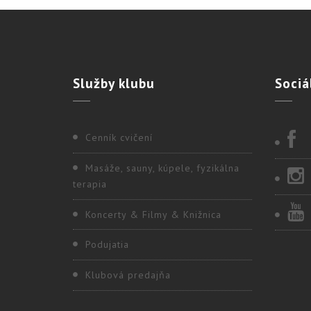
Služby
klubu
Sociá
Cenník cvičení
Masáže, sauny, kúpele, fyzikálna
terapia
Koncerty & Filmy & Knižnica
Podujatia
Klubová predajňa