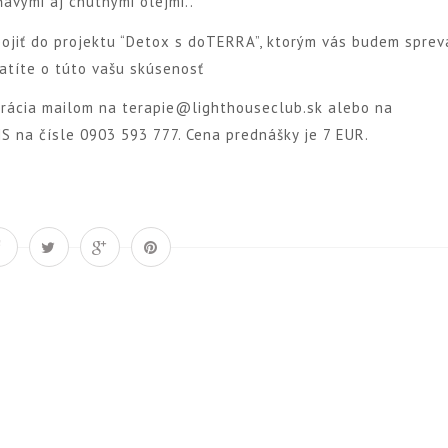
ňavými aj chutnými olejmi..
jiť do projektu “Detox s doTERRA”, ktorým vás budem sprev
atíte o túto vašu skúsenosť
trácia mailom na terapie@lighthouseclub.sk alebo na
 na čísle 0903 593 777. Cena prednášky je 7 EUR.
Á