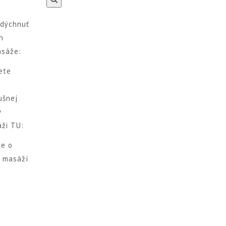
ddýchnuť
h
asáže:
ete
ušnej
v
áži TU:
de o
o masáží