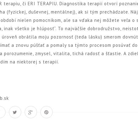
erapiu, či ERI TERAPIU. Diagnostika terapií otvorí poznani
ha (fyzickej, duševnej, mentálnej), ak si tým prechádzate. Ná
 období nielen pomocníkom, ale sa vďaka nej môžete veľa o 
, inak všetko je hlúposť“. To najväčšie dobrodružstvo, neisto
 úroveň obrátila moju pozornosť (teda lásku) smerom dovnút
ijímať a znovu púšťať a pomaly sa týmto procesom posúvať do
a porozumenie, zmysel, vitalita, tichá radosť a šťastie. A zdie
dím na niektorej s terapií.
b.sk