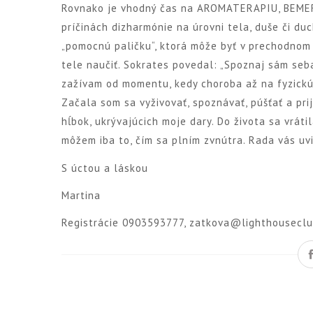
Rovnako je vhodný čas na AROMATERAPIU, BEMER t
príčinách dizharmónie na úrovni tela, duše či duc
„pomocnú paličku“, ktorá môže byť v prechodnom
tele naučiť. Sokrates povedal: „Spoznaj sám seba
zažívam od momentu, kedy choroba až na fyzickú
Začala som sa vyživovať, spoznávať, púšťať a pr
hĺbok, ukrývajúcich moje dary. Do života sa vrátil
môžem iba to, čím sa plním zvnútra. Rada vás uvi
S úctou a láskou
Martina
Registrácie 0903593777, zatkova@lighthouseclu