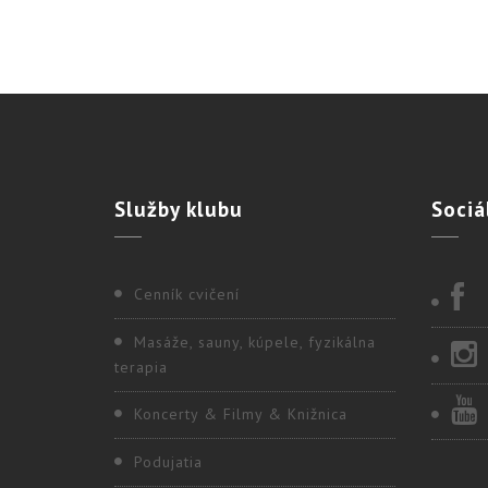
Služby
klubu
Sociá
Cenník cvičení
Masáže, sauny, kúpele, fyzikálna
terapia
Koncerty & Filmy & Knižnica
Podujatia