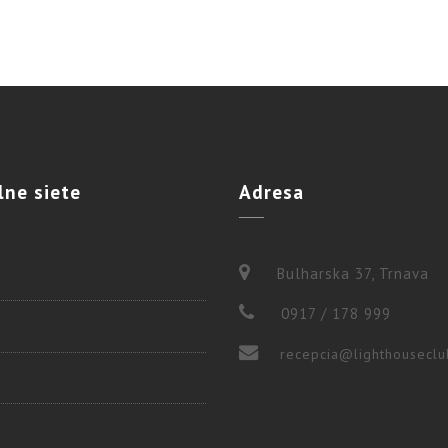
lne
siete
Adresa
Bulharska 37, Trnava
0917 / 178 999
recepcia@lighthouseclu