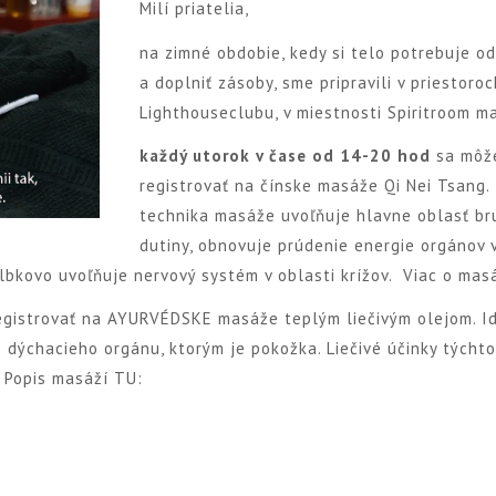
Milí priatelia,
na zimné obdobie, kedy si telo potrebuje o
a doplniť zásoby, sme pripravili v priestoroc
Lighthouseclubu, v miestnosti Spiritroom m
každý utorok v čase od 14-20 hod
sa môž
registrovať na čínske masáže Qi Nei Tsang.
technika masáže uvoľňuje hlavne oblasť br
dutiny, obnovuje prúdenie energie orgánov 
Hlbkovo uvoľňuje nervový systém v oblasti krížov.
Viac o mas
egistrovať na AYURVÉDSKE masáže teplým liečivým olejom. I
 dýchacieho orgánu, ktorým je pokožka. Liečivé účinky týcht
.
Popis masáží TU: