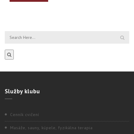
Služby
klubu
Cenník cvičení
Masáže, sauny, kúpele, fyzikálna terapia