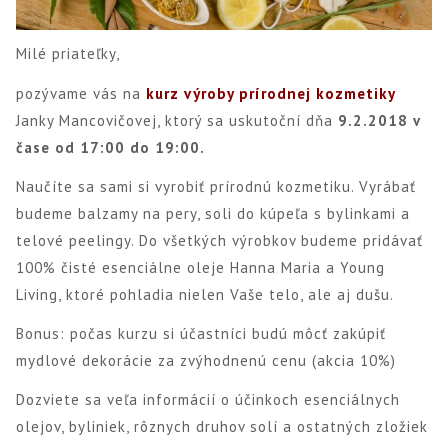
Milé priateľky,
pozývame vás na
kurz výroby prírodnej kozmetiky
Janky Mancovičovej, ktorý sa uskutoční dňa
9.2.2018 v
čase od 17:00 do 19:00.
Naučíte sa sami si vyrobiť prírodnú kozmetiku. Vyrábať
budeme balzamy na pery, soli do kúpeľa s bylinkami a
telové peelingy. Do všetkých výrobkov budeme pridávať
100% čisté esenciálne oleje Hanna Maria a Young
Living, ktoré pohladia nielen Vaše telo, ale aj dušu.
Bonus: počas kurzu si účastníci budú môcť zakúpiť
mydlové dekorácie za zvýhodnenú cenu (akcia 10%)
Dozviete sa veľa informácií o účinkoch esenciálnych
olejov, byliniek, rôznych druhov solí a ostatných zložiek