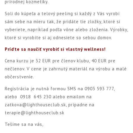
prírodnej kozmetiky.
Soli do kúpeľa a telový peeling si každý z Vás vyrobí
sám sebe na mieru tak, že pridáte tie zložky, ktoré si
vyberiete, napríklad podľa vône alebo zloženia. Výrobky,
ktoré si vyrobíte si aj odnesiete so sebou domov.
Príďte sa naučiť vyrobiť si vlastný wellness!
Cena kurzu je 32 EUR pre členov klubu, 40 EUR pre
nečlenov. V cene je zahrnutý materiál na výrobu a malé
občerstvenie.
Registrácia je nutná formou SMS na 0903 593 777,
alebo 0918 645 230 alebo emailom na
zatkova@lighthouseclub.sk,
prípadne na
terapie@lighthouseclub.sk
Tešíme sa na vás,