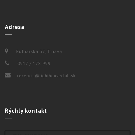
Adresa
Bulharska 37, Trnava
0917 / 178 999
recepcia@lighthouseclub.sk
Rýchly
kontakt