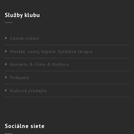
Služby
klubu
Cenník cvičení
Masáže, sauny, kúpele, fyzikálna terapia
Koncerty & Filmy & Knižnica
Podujatia
Klubová predajňa
Sociálne
siete