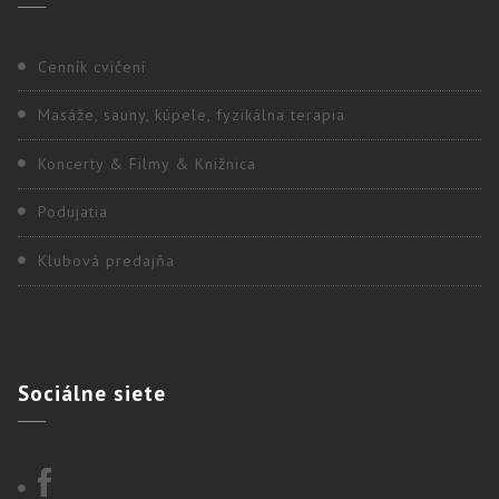
Cenník cvičení
Masáže, sauny, kúpele, fyzikálna terapia
Koncerty & Filmy & Knižnica
Podujatia
Klubová predajňa
Sociálne
siete