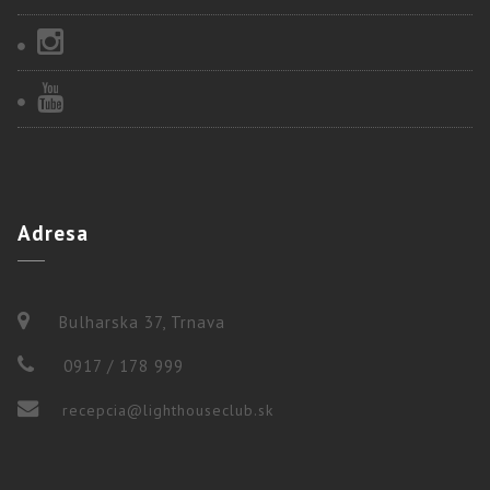
Adresa
Bulharska 37, Trnava
0917 / 178 999
recepcia@lighthouseclub.sk