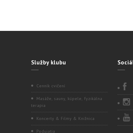
Služby
klubu
Sociá
Cenník cvičení
Masáže, sauny, kúpele, fyzikálna
terapia
Koncerty & Filmy & Knižnica
Podujatia