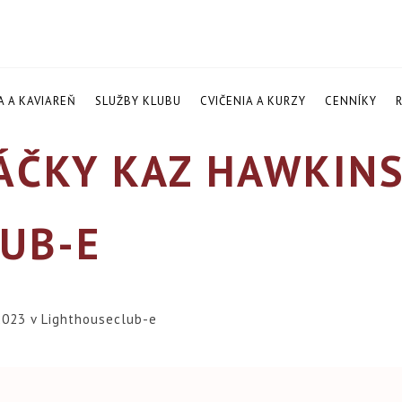
A A KAVIAREŇ
SLUŽBY KLUBU
CVIČENIA A KURZY
CENNÍKY
ČKY KAZ HAWKINS 
UB-E
023 v Lighthouseclub-e