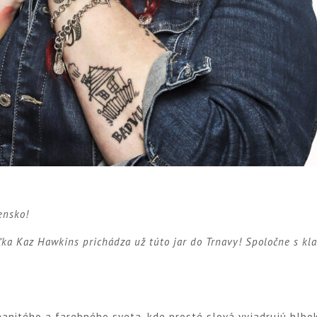
ensko!
ľka Kaz Hawkins prichádza už túto jar do Trnavy! Spoločne s kl
nitého a farebného sveta, kde prosté slová vyjadrujú hlbok