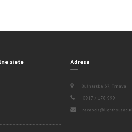
lne
siete
Adresa
Bulharska 37, Trnava
0917 / 178 999
recepcia@lighthouseclu