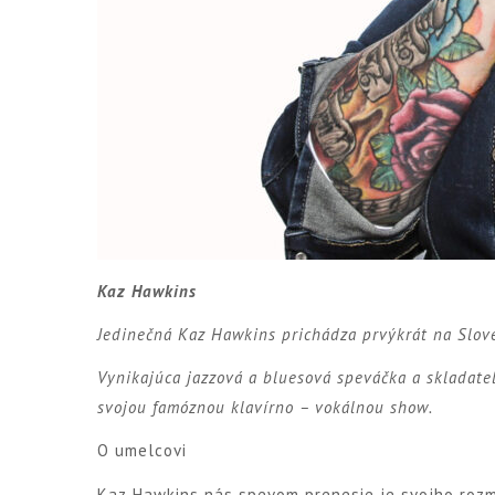
Kaz Hawkins
Jedinečná Kaz Hawkins prichádza prvýkrát na Slov
Vynikajúca jazzová a bluesová speváčka a skladate
svojou famóznou klavírno – vokálnou show.
O umelcovi
Kaz Hawkins nás spevom prenesie je svojho rozma