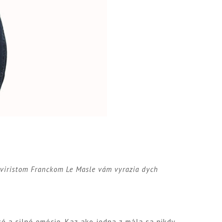
aviristom Franckom Le Masle vám vyrazia dych
é a silné emócie. Kaz ako jedna z mála sa nikdy