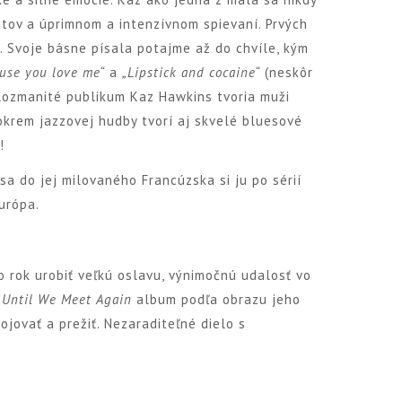
xtov a úprimnom a intenzívnom spievaní. Prvých
. Svoje básne písala potajme až do chvíle, kým
use you love me“
a
„Lipstick and cocaine“
(neskôr
 Rozmanité publikum Kaz Hawkins tvoria muži
okrem jazzovej hudby tvorí aj skvelé bluesové
!
a do jej milovaného Francúzska si ju po sérií
urópa.
o rok urobiť veľkú oslavu, výnimočnú udalosť vo
l
Until We Meet Again
album podľa obrazu jeho
ojovať a prežiť. Nezaraditeľné dielo s