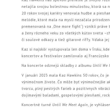
netajila svojou bolestnou minulosťou, ktorá sa 
20 rokov svojej kariéry venovala hudbe a piesňam
melódie, ktoré mala na mysli nezačala prirodzen
premenovaná na „One more fight“) vznikli práve 
a ženy rôzneho veku zo všetkých kútov sveta –ch
či soulové odkazy a tiež gitarové riffy. Vďaka je
Kaz si najskôr vystupovala len doma v Írsku, kd
koncertov a festivalov zamilovalo aj Francúzsko
Na koncerte odznejú skladby z albumu
Until We 
V januári 2023 mala Kaz Hawkins 50 rokov, čo je 
výnimočnom živote. Čo môže byť výnimočnejšie a
tvorcu, plný pestrých farieb a pozitívnych vibrác
dojímavými baladami, gospelovými piesňami, rock
Koncertné turné
Until We Meet Again
, je vyhlás