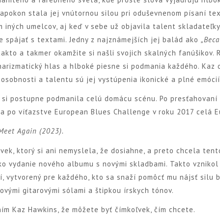
napokon stala jej vnútornou silou pri oduševnenom písaní te
 iných umelcov, aj keď v sebe už objavila talent skladateľky
e spájať s textami. Jedny z najznámejších jej balád ako
„Beca
takto a takmer okamžite si našli svojich skalných fanúšikov.
arizmatický hlas a hlboké piesne si podmania každého. Kaz 
j osobnosti a talentu sú jej vystúpenia ikonické a plné emócií
e si postupne podmanila celú domácu scénu. Po presťahovaní s
 a po víťazstve European Blues Challenge v roku 2017 celá E
Meet Again (2023).
vek, ktorý si ani nemyslela, že dosiahne, a preto chcela tent
ko vydanie nového albumu s novými skladbami. Takto vzniko
ií, vytvorený pre každého, kto sa snaží pomôcť mu nájsť silu b
ovými gitarovými sólami a štipkou írskych tónov.
ením Kaz Hawkins, že môžete byť čímkoľvek, čím chcete.