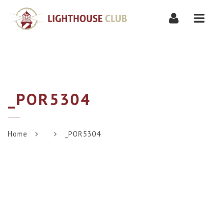
Navi
_POR5304
Home
_POR5304