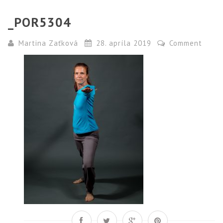
_POR5304
Martina Zaťková
28. apríla 2019
Comment