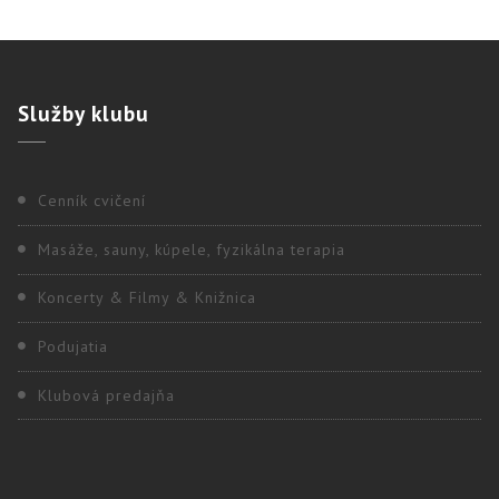
Služby
klubu
Cenník cvičení
Masáže, sauny, kúpele, fyzikálna terapia
Koncerty & Filmy & Knižnica
Podujatia
Klubová predajňa