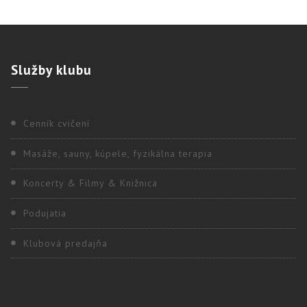
Služby
klubu
Cenník cvičení
Masáže, sauny, kúpele, fyzikálna terapia
Koncerty & Filmy & Knižnica
Podujatia
Klubová predajňa