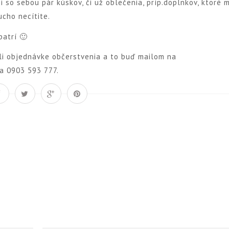
si so sebou pár kúskov, či už oblečenia, príp.doplnkov, ktoré 
ucho necítite.
patrí 🙂
vôli objednávke občerstvenia a to buď mailom na
a 0903 593 777.
Á