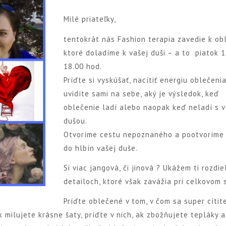
Milé priateľky,
tentokrát nás Fashion terapia zavedie k ob
ktoré doladíme k vašej duši – a to piatok 1
18.00 hod.
Príďte si vyskúšať, nacítiť energiu oblečeni
uvidíte sami na sebe, aký je výsledok, keď
oblečenie ladí alebo naopak keď neladí s 
dušou.
Otvoríme cestu nepoznaného a pootvoríme 
do hlbín vašej duše.
Si viac jangová, či jinová ? Ukážem ti rozdie
detailoch, ktoré však zavážia pri celkovom 
Príďte oblečené v tom, v čom sa super cítite
k milujete krásne šaty, príďte v nich, ak zbožňujete tepláky a