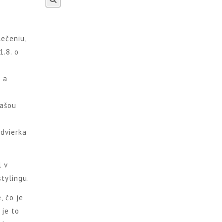
lečeniu,
1.8. o
a a
vašou
dvierka
l v
stylingu.
, čo je
 je to