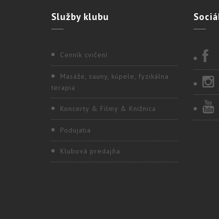
Služby
klubu
Sociá
Cenník cvičení
Masáže, sauny, kúpele, fyzikálna
terapia
Koncerty & Filmy & Knižnica
Podujatia
Klubová predajňa