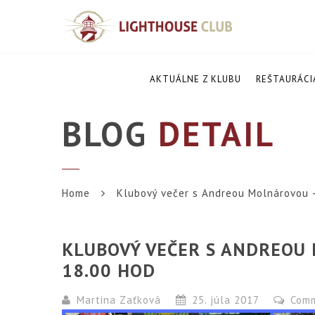
AKTUÁLNE Z KLUBU
REŠTAURÁCI
BLOG
DETAIL
Home
Klubový večer s Andreou Molnárovou –
KLUBOVÝ VEČER S ANDREOU 
18.00 HOD
Martina Zaťková
25. júla 2017
Com