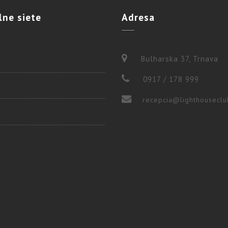
lne
siete
Adresa
Bulharska 37, Trnava
0917 / 178 999
recepcia@lighthouseclu