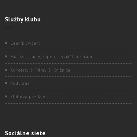
Služby
klubu
Cenník cvičení
Masáže, sauny, kúpele, fyzikálna terapia
Koncerty & Filmy & Knižnica
Podujatia
Klubová predajňa
Sociálne
siete