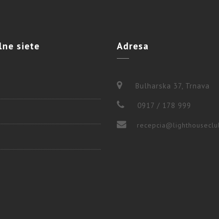
lne
siete
Adresa
Bulharska 37, Trnava
0917 / 178 999
recepcia@lighthouseclu