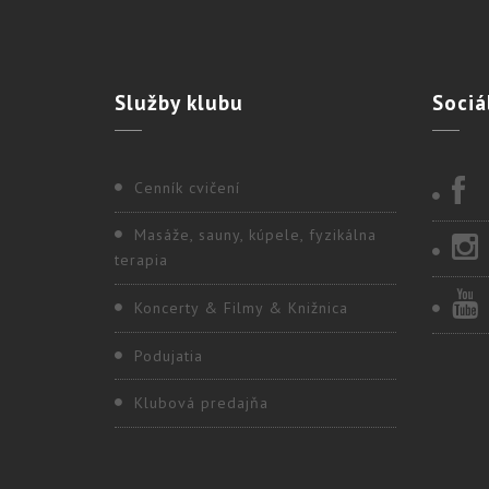
Služby
klubu
Sociá
Cenník cvičení
Masáže, sauny, kúpele, fyzikálna
terapia
Koncerty & Filmy & Knižnica
Podujatia
Klubová predajňa