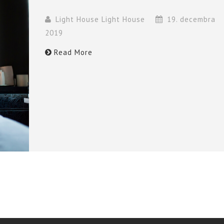
Light House Light House
19. decembra
2019
Read More