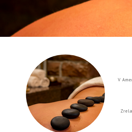
V Amer
Zrela