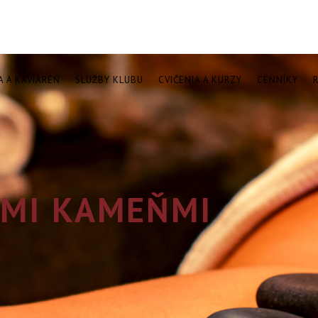
A A KAVIAREŇ
SLUŽBY KLUBU
CVIČENIA A KURZY
CENNÍKY
MI KAMEŇMI