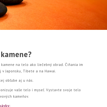
é kamene?
e kamene na telo ako liečebný obrad. Číňania im
j v Japonsku, Tibete a na Hawai.
ej obľube aj u nás.
nizuje vaše telo i myseľ. Vystavte svoje telo
ávových kameňov.
návky: