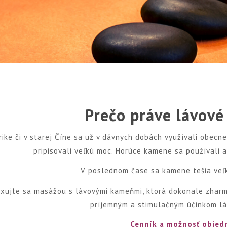
Prečo práve lávov
ike či v starej Číne sa už v dávnych dobách využívali obecn
pripisovali veľkú moc. Horúce kamene sa používali a
V poslednom čase sa kamene tešia veľk
xujte sa masážou s lávovými kameňmi, ktorá dokonale zharmo
príjemným a stimulačným účinkom l
Cenník a možnosť objed