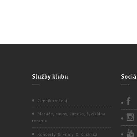
Služby
klubu
Sociá
Cenník cvičení
Masáže, sauny, kúpele, fyzikálna
terapia
Koncerty & Filmy & Knižnica