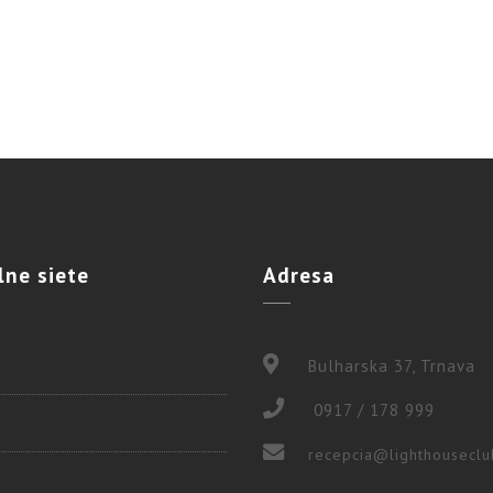
lne
siete
Adresa
Bulharska 37, Trnava
0917 / 178 999
recepcia@lighthouseclu