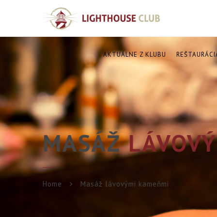
AKTUÁLNE Z KLUBU
REŠTAURÁCI
MASÁŽ
LÁVOVÝ
Home
Masáž lávovými kameňmi