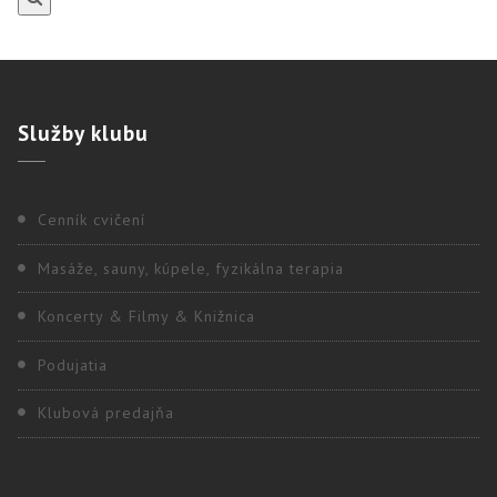
Služby
klubu
Cenník cvičení
Masáže, sauny, kúpele, fyzikálna terapia
Koncerty & Filmy & Knižnica
Podujatia
Klubová predajňa