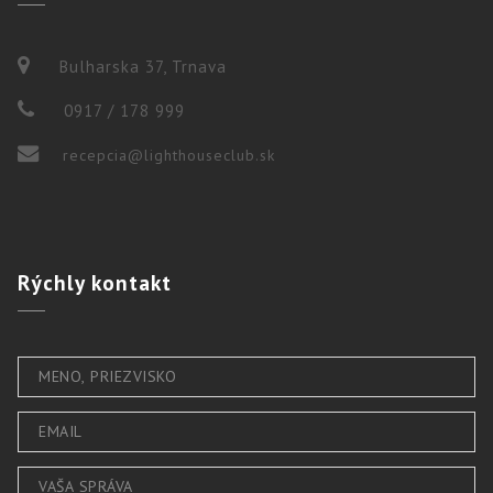
Bulharska 37, Trnava
0917 / 178 999
recepcia@lighthouseclub.sk
Rýchly
kontakt