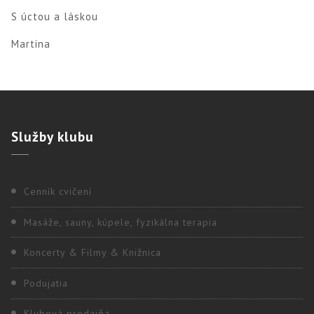
S úctou a láskou
Martina
Služby
klubu
Cenník cvičení
Masáže, sauny, kúpele, fyzikálna terapia
Koncerty & Filmy & Knižnica
Podujatia
Klubová predajňa