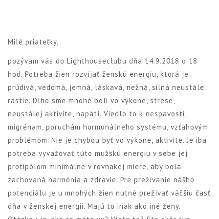
Milé priateľky,
pozývam vás do Lighthouseclubu dňa 14.9.2018 o 18
hod. Potreba žien rozvíjať ženskú energiu, ktorá je
prúdivá, vedomá, jemná, láskavá, nežná, silná neustále
rastie. Dlho sme mnohé boli vo výkone, strese,
neustálej aktivite, napätí. Viedlo to k nespavosti,
migrénam, poruchám hormonálneho systému, vzťahovým
problémom. Nie je chybou byť vo výkone, aktivite. Je iba
potreba vyvažovať túto mužskú energiu v sebe jej
protipólom minimálne v rovnakej miere, aby bola
zachovaná harmónia a zdravie. Pre prežívanie nášho
potenciálu je u mnohých žien nutné prežívať väčšiu časť
dňa v ženskej energii. Majú to inak ako iné ženy.