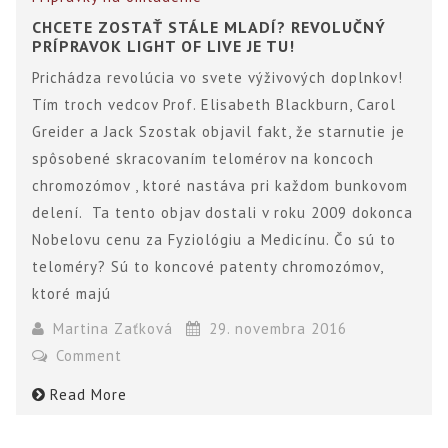
CHCETE ZOSTAŤ STÁLE MLADÍ? REVOLUČNÝ
PRÍPRAVOK LIGHT OF LIVE JE TU!
Prichádza revolúcia vo svete výživových doplnkov!
Tím troch vedcov Prof. Elisabeth Blackburn, Carol
Greider a Jack Szostak objavil fakt, že starnutie je
spôsobené skracovaním telomérov na koncoch
chromozómov , ktoré nastáva pri každom bunkovom
delení. Ta tento objav dostali v roku 2009 dokonca
Nobelovu cenu za Fyziológiu a Medicínu. Čo sú to
teloméry? Sú to koncové patenty chromozómov,
ktoré majú
Martina Zaťková
29. novembra 2016
Comment
Read More