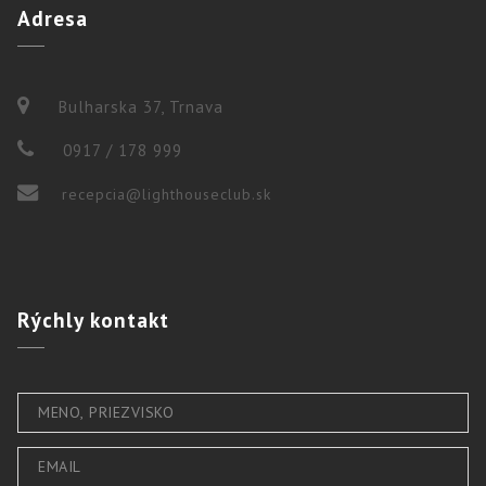
Adresa
Bulharska 37, Trnava
0917 / 178 999
recepcia@lighthouseclub.sk
Rýchly
kontakt