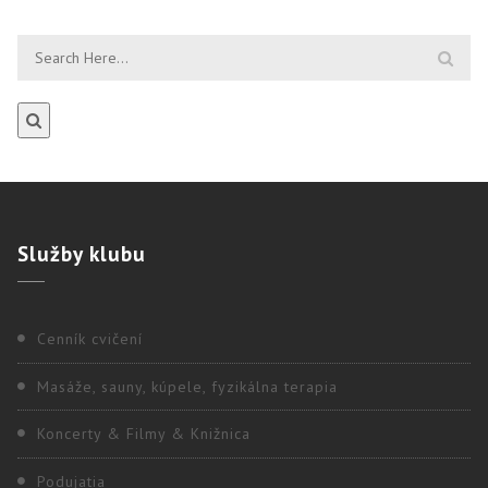
Služby
klubu
Cenník cvičení
Masáže, sauny, kúpele, fyzikálna terapia
Koncerty & Filmy & Knižnica
Podujatia