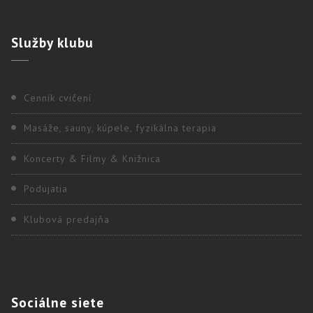
Služby
klubu
Cenník cvičení
Masáže, sauny, kúpele, fyzikálna terapia
Koncerty & Filmy & Knižnica
Podujatia
Klubová predajňa
Sociálne
siete