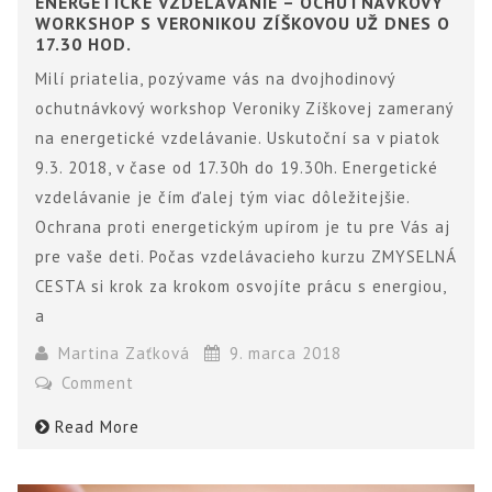
ENERGETICKÉ VZDELÁVANIE – OCHUTNÁVKOVÝ
WORKSHOP S VERONIKOU ZÍŠKOVOU UŽ DNES O
17.30 HOD.
Milí priatelia, pozývame vás na dvojhodinový
ochutnávkový workshop Veroniky Zíškovej zameraný
na energetické vzdelávanie. Uskutoční sa v piatok
9.3. 2018, v čase od 17.30h do 19.30h. Energetické
vzdelávanie je čím ďalej tým viac dôležitejšie.
Ochrana proti energetickým upírom je tu pre Vás aj
pre vaše deti. Počas vzdelávacieho kurzu ZMYSELNÁ
CESTA si krok za krokom osvojíte prácu s energiou,
a
Martina Zaťková
9. marca 2018
Comment
Read More