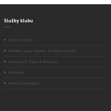
Služby
klubu
Cenník cvičení
Masáže, sauny, kúpele, fyzikálna terapia
Koncerty & Filmy & Knižnica
Podujatia
Klubová predajňa