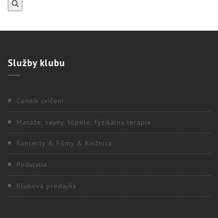
Služby
klubu
Cenník cvičení
Masáže, sauny, kúpele, fyzikálna terapia
Koncerty & Filmy & Knižnica
Podujatia
Klubová predajňa