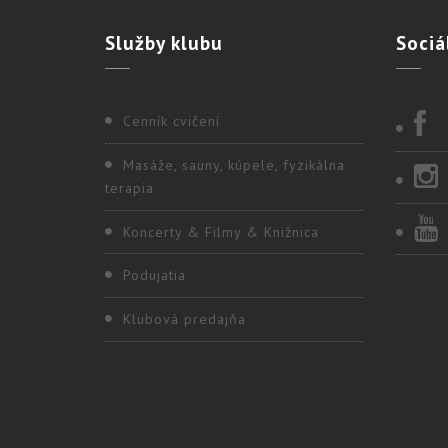
Služby
klubu
Sociá
Cenník cvičení
Masáže, sauny, kúpele, fyzikálna
terapia
Koncerty & Filmy & Knižnica
Podujatia
Klubová predajňa