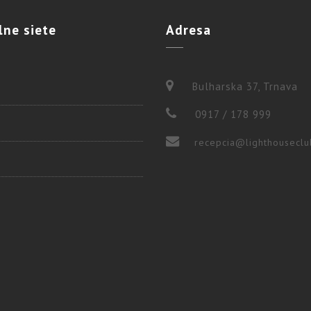
lne
siete
Adresa
Bulharska 37, Trnava
0917 / 178 999
recepcia@lighthouseclu