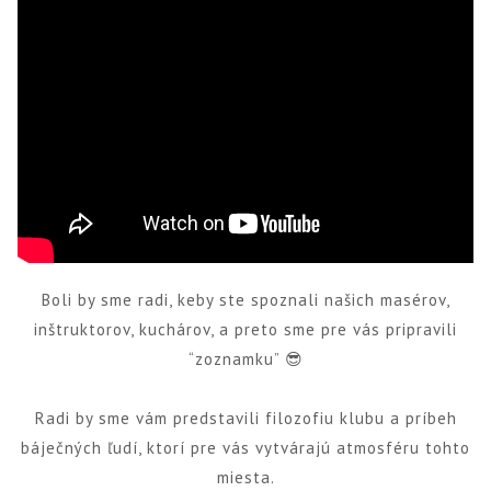
Boli by sme radi, keby ste spoznali našich masérov,
inštruktorov, kuchárov, a preto sme pre vás pripravili
“zoznamku” 😎
Radi by sme vám predstavili filozofiu klubu a príbeh
báječných ľudí, ktorí pre vás vytvárajú atmosféru tohto
miesta.