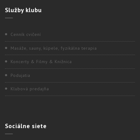
Služby
klubu
Cenník cvičení
Masáže, sauny, kúpele, fyzikálna terapia
Koncerty & Filmy & Knižnica
Podujatia
Klubová predajňa
Sociálne
siete