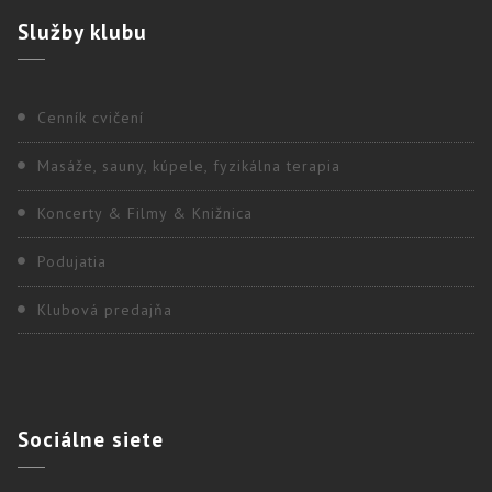
Služby
klubu
Cenník cvičení
Masáže, sauny, kúpele, fyzikálna terapia
Koncerty & Filmy & Knižnica
Podujatia
Klubová predajňa
Sociálne
siete