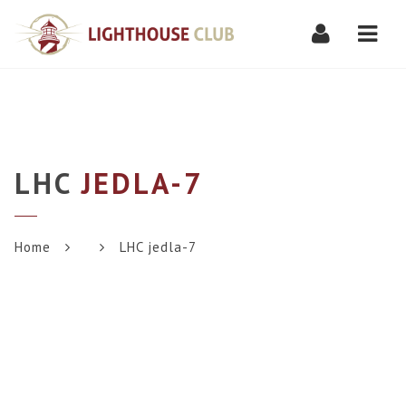
Navi
LHC
JEDLA-7
Home
LHC jedla-7