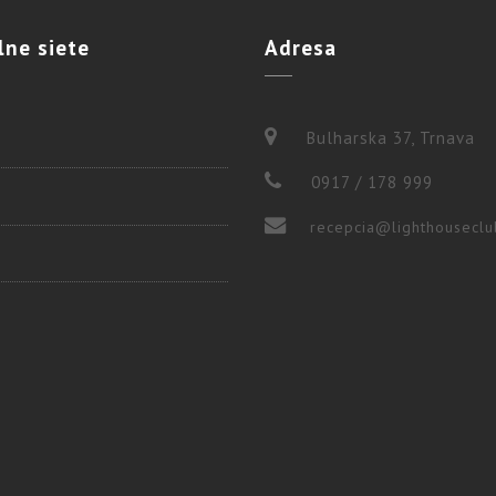
lne
siete
Adresa
Bulharska 37, Trnava
0917 / 178 999
recepcia@lighthouseclu