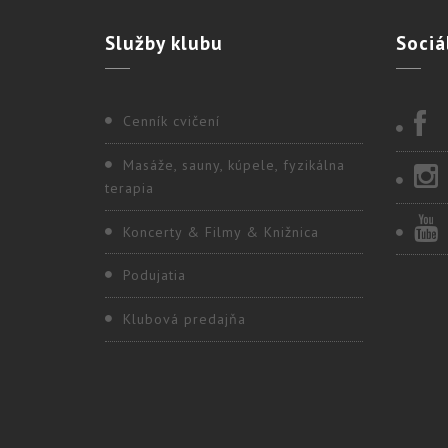
Služby
klubu
Sociá
Cenník cvičení
Masáže, sauny, kúpele, fyzikálna
terapia
Koncerty & Filmy & Knižnica
Podujatia
Klubová predajňa