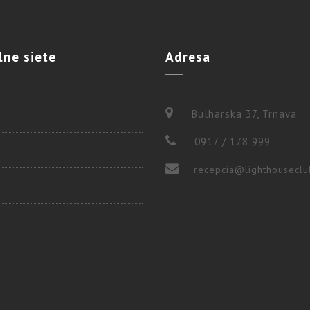
lne
siete
Adresa
Bulharska 37, Trnava
0917 / 178 999
recepcia@lighthouseclu