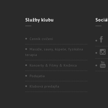
Služby
klubu
Sociá
Cenník cvičení
Masáže, sauny, kúpele, fyzikálna
terapia
Koncerty & Filmy & Knižnica
Podujatia
Klubová predajňa