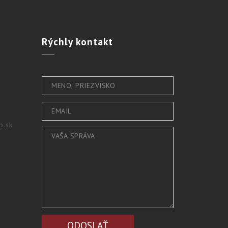
Rýchly
kontakt
b.sk