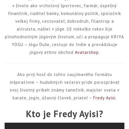
v živote ako vrcholový športovec, farmár, úspešný
finančník, riaditeľ banky, komunálny politik, spoločník
veľkej firmy, cestovateľ, dobrodruh, filantrop a
altruista, našiel v jóge. Už niekoľko rokov žije
plnohodnotným jógovým životom, učí a propaguje KRIYA
YOGU – Jógu Duše, cestuje do Indie a prevádzkuje
jógový ethno obchod
Avatarshop
.
Ako prvý hosť do tohto zaujímavého formátu
inšpiratívne – hudobných večerov príde porozprávať
svoj životný príbeh známy tanečník, majster sveta v
karate, jogín, úžasný človek, priateľ –
Fredy Ayisi
.
Kto je Fredy Ayisi?