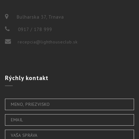
Bulharska 37, Trnava
0917 / 178 999
recepcia@lighthouseclub.sk
Rýchly
kontakt