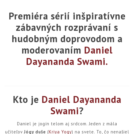
Premiéra sérií inšpiratívne
zábavných rozprávaní s
hudobným doprovodom a
moderovaním
Daniel
Dayananda Swami
.
Kto je
Daniel Dayananda
Swami
?
Daniel je jogín telom aj srdcom. Jeden z mála
učiteľov
Jógy duše
(
Kriya Yogy
) na svete. To, čo nenašiel