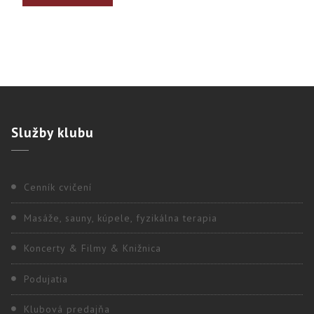
Služby
klubu
Cenník cvičení
Masáže, sauny, kúpele, fyzikálna terapia
Koncerty & Filmy & Knižnica
Podujatia
Klubová predajňa