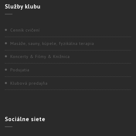
Služby
klubu
Cenník cvičení
Masáže, sauny, kúpele, fyzikálna terapia
Koncerty & Filmy & Knižnica
Podujatia
Klubová predajňa
Sociálne
siete