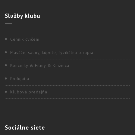
Služby
klubu
Cenník cvičení
Masáže, sauny, kúpele, fyzikálna terapia
Koncerty & Filmy & Knižnica
Podujatia
Klubová predajňa
Sociálne
siete