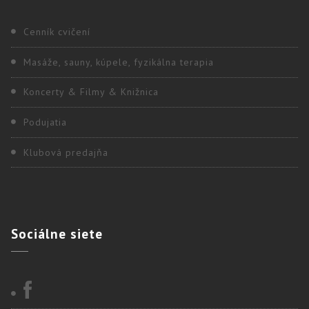
Cenník cvičení
Masáže, sauny, kúpele, fyzikálna terapia
Koncerty & Filmy & Knižnica
Podujatia
Klubová predajňa
Sociálne
siete