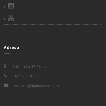
Adresa
Bulharska 37, Trnava
0917 / 178 999
recepcia@lighthouseclub.sk