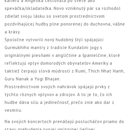
kariéru a Angelika cestovala po svete ako
speváčka/skladateľka. Novo vzniknutý pár sa rozhodol
zdieľať svoju lásku so svetom prostredníctvom
pozdvíhajúcej hudby plne ponorenej do duchovna, vášne
a krásy.
Spoločne vytvorili nový hudobný štýl spájajúci
Gurmukhiho mantry z tradície Kundalini jogy s
originálnymi piesňami v angličtine a španielčine, ktoré
reflektujú vplyv domorodých obyvateľov Ameriky a
taktiež čerpajú slová múdrosti z Rumi, Thich Nhat Hanh,
Guru Nanak a Yogi Bhajan.
Prostredníctvom svojich nahrávok spájajú prvky z
týchto rôznych vplyvov a zdrojov. A to je to, čo ich
hudbe dáva silu a jedinečnosť, prečo znie ako dar z
vesmíru.
Na svojich koncertoch prenášajú poslucháčov priamo do
stavu prebudenia svojej vnútornej liečivej,