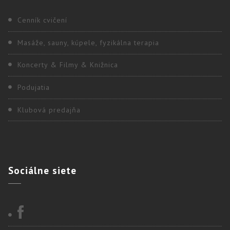
Cenník cvičení
Masáže, sauny, kúpele, fyzikálna terapia
Koncerty & Filmy & Knižnica
Podujatia
Klubová predajňa
Sociálne
siete