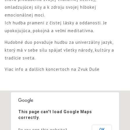
omladzujúcej sily a k zdroju svojej hlbokej
emocionálnej moci.
Ich hudba pramení z čistej lásky a oddanosti. Je
upokojujúca, pokojná a veľmi meditatívna.
Hudobné duo považuje hudbu za univerzálny jazyk,
ktorý má v sebe silu spájať všetky národy, kultúry a
tradície sveta.
Viac info a dalších koncertoch na
Zvuk Duše
This page can't load Google Maps
correctly.
OK
Do you own this website?