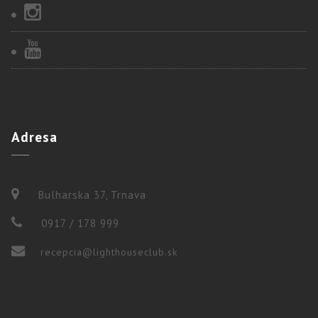
Adresa
Bulharska 37, Trnava
0917 / 178 999
recepcia@lighthouseclub.sk