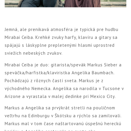
Jemná, ale prenikavá atmosféra je typická pre hudbu
Mirabai Ceiba. Krehké zvuky harfy, klavíru a gitary sa
spájajú s láskyplne prepletenými hlasmi uprostred
sviežich nebeských zvukov.
Mirabai Ceiba je duo: gitarista/spevák Markus Sieber a
speváčka/harfistka/klaviristka Angelika Baumbach.
Pochádzajú z rôznych častí sveta. Markus je z
východného Nemecka. Angelika sa narodila v Tucsone v
Arizone a vyrastala v malej dedinke pri Mexico City.
Markus a Angelika sa prvýkrát stretli na pouličnom
veľtrhu na Edinburgu v Škótsku a rýchlo sa zamilovali.
Markus mal v tom čase naštartovanú úspešnú hereckú