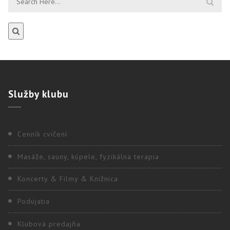
Služby
klubu
Cenník cvičení
Masáže, sauny, kúpele, fyzikálna terapia
Koncerty & Filmy & Knižnica
Podujatia
Klubová predajňa