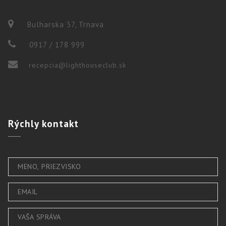
Bulharska 37, Trnava
0917 / 178 999
recepcia@lighthouseclub.sk
Rýchly
kontakt