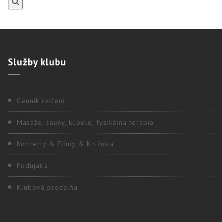
Služby
klubu
Cenník cvičení
Masáže, sauny, kúpele, fyzikálna terapia
Koncerty & Filmy & Knižnica
Podujatia
Klubová predajňa