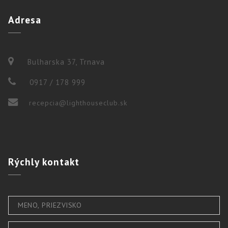
Adresa
Bulharska 37, Trnava
0917 / 178 999
recepcia@lighthouseclub.sk
Rýchly
kontakt