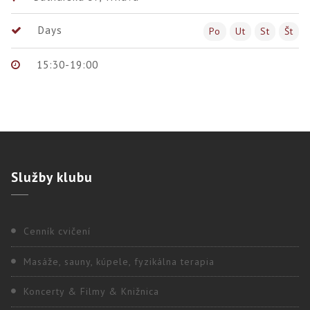
Days
Po
Ut
St
Št
15:30-19:00
Služby
klubu
Cenník cvičení
Masáže, sauny, kúpele, fyzikálna terapia
Koncerty & Filmy & Knižnica