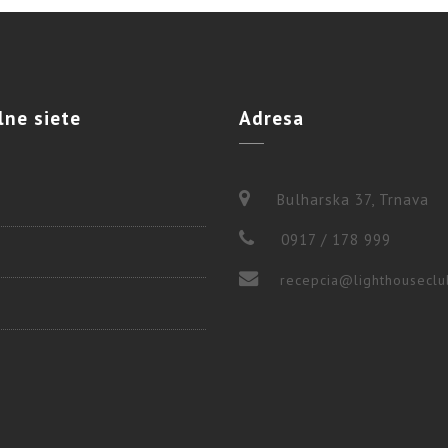
lne
siete
Adresa
Bulharska 37, Trnava
0917 / 178 999
recepcia@lighthouseclu