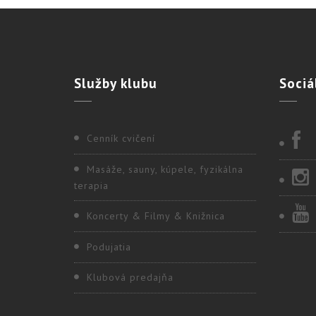
Služby
klubu
Sociá
Cenník cvičení
Masáže, sauny, kúpele, fyzikálna
terapia
Koncerty & Filmy & Knižnica
Podujatia
Klubová predajňa