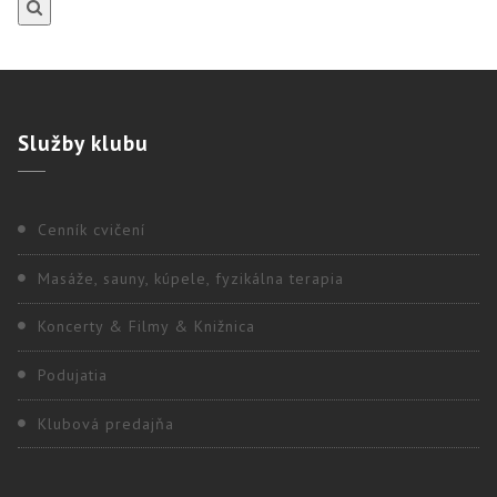
Služby
klubu
Cenník cvičení
Masáže, sauny, kúpele, fyzikálna terapia
Koncerty & Filmy & Knižnica
Podujatia
Klubová predajňa