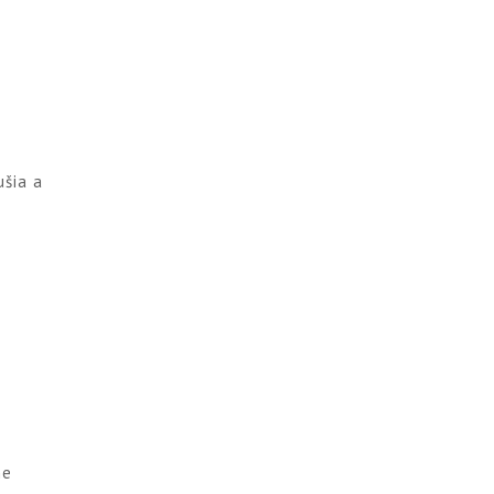
ušia a
ne