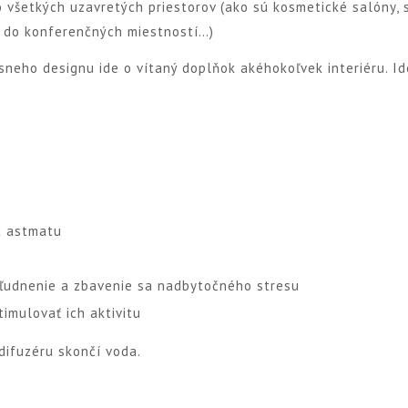
 všetkých uzavretých priestorov (ako sú kosmetické salóny, 
, do konferenčných miestností…)
sneho designu ide o vítaný doplňok akéhokoľvek interiéru. I
 a astmatu
ľudnenie a zbavenie sa nadbytočného stresu
imulovať ich aktivitu
 difuzéru skončí voda.