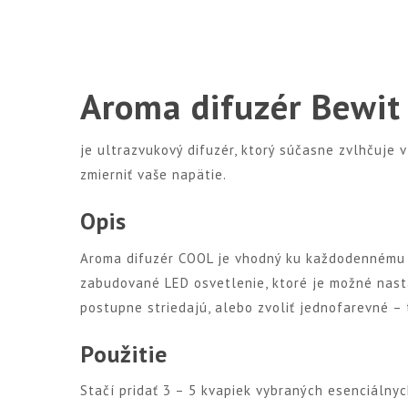
Aroma difuzér Bewit
je ultrazvukový difuzér, ktorý súčasne zvlhčuje v
zmierniť vaše napätie.
Opis
Aroma difuzér COOL je vhodný ku každodennému pou
zabudované LED osvetlenie, ktoré je možné nasta
postupne striedajú, alebo zvoliť jednofarevné – 
Použitie
Stačí pridať 3 – 5 kvapiek vybraných esenciálny