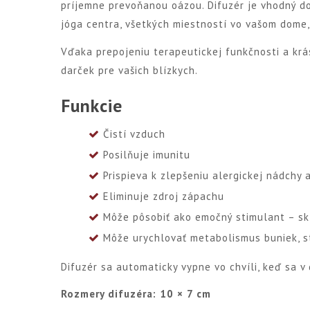
príjemne prevoňanou oázou. Difuzér je vhodný do
jóga centra, všetkých miestností vo vašom dome
Vďaka prepojeniu terapeutickej funkčnosti a krá
darček pre vašich blízkych.
Funkcie
Čistí vzduch
Posilňuje imunitu
Prispieva k zlepšeniu alergickej nádchy
Eliminuje zdroj zápachu
Môže pôsobiť ako emočný stimulant – sk
Môže urychlovať metabolismus buniek, st
Difuzér sa automaticky vypne vo chvíli, keď sa v
Rozmery difuzéra: 10 × 7 cm