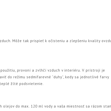
zduch. Môže tak prispieť k očisteniu a zlepšeniu kvality ovzd
žitiu, provoní a zvlhčí vzduch v interiéru. V prístroji je
viť do režimu sedmifarevné “duhy”, kedy sa jednotlivé farvy
teplé žlté podsvietenie.
ch olejov do max. 120 ml vody a vaša miestnosť sa rázom sta