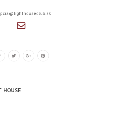
epcia@lighthouseclub.sk
T HOUSE