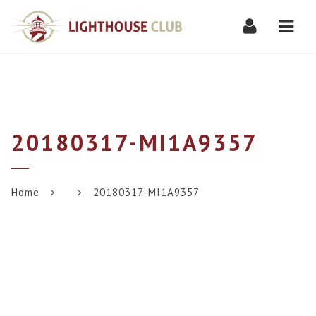
Navi
20180317-MI1A9357
Home
20180317-MI1A9357