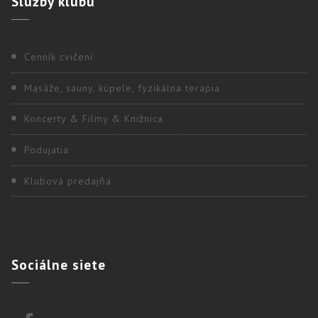
Služby
klubu
Cenník cvičení
Masáže, sauny, kúpele, fyzikálna terapia
Koncerty & Filmy & Knižnica
Podujatia
Klubová predajňa
Sociálne
siete