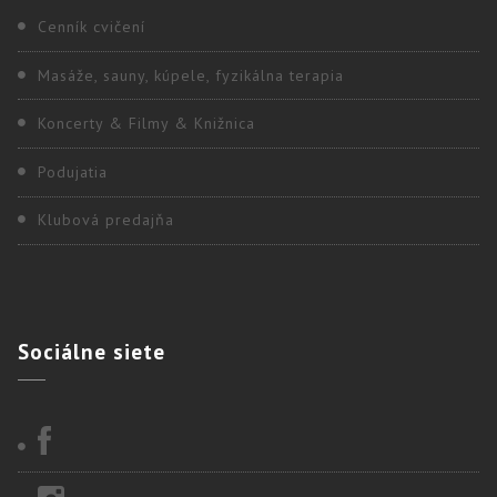
Cenník cvičení
Masáže, sauny, kúpele, fyzikálna terapia
Koncerty & Filmy & Knižnica
Podujatia
Klubová predajňa
Sociálne
siete