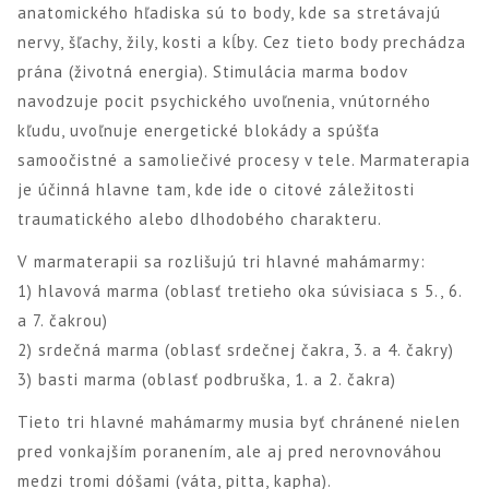
anatomického hľadiska sú to body, kde sa stretávajú
nervy, šľachy, žily, kosti a kĺby. Cez tieto body prechádza
prána (životná energia). Stimulácia marma bodov
navodzuje pocit psychického uvoľnenia, vnútorného
kľudu, uvoľnuje energetické blokády a spúšťa
samoočistné a samoliečivé procesy v tele. Marmaterapia
je účinná hlavne tam, kde ide o citové záležitosti
traumatického alebo dlhodobého charakteru.
V marmaterapii sa rozlišujú tri hlavné mahámarmy:
1) hlavová marma (oblasť tretieho oka súvisiaca s 5., 6.
a 7. čakrou)
2) srdečná marma (oblasť srdečnej čakra, 3. a 4. čakry)
3) basti marma (oblasť podbruška, 1. a 2. čakra)
Tieto tri hlavné mahámarmy musia byť chránené nielen
pred vonkajším poranením, ale aj pred nerovnováhou
medzi tromi dóšami (váta, pitta, kapha).