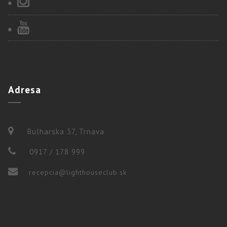
Adresa
Bulharska 37, Trnava
0917 / 178 999
recepcia@lighthouseclub.sk