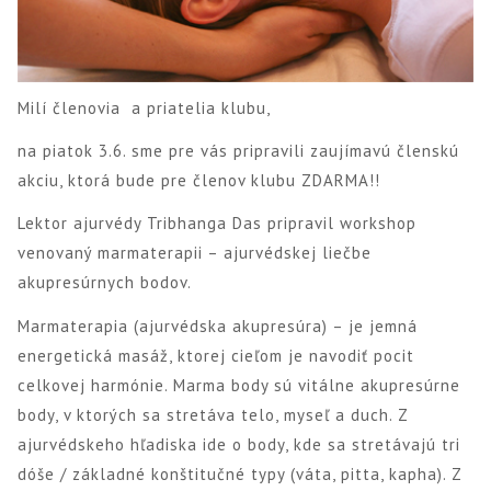
Milí členovia a priatelia klubu,
na piatok 3.6. sme pre vás pripravili zaujímavú členskú
akciu, ktorá bude pre členov klubu ZDARMA!!
Lektor ajurvédy Tribhanga Das pripravil workshop
venovaný marmaterapii – ajurvédskej liečbe
akupresúrnych bodov.
Marmaterapia (ajurvédska akupresúra) – je jemná
energetická masáž, ktorej cieľom je navodiť pocit
celkovej harmónie. Marma body sú vitálne akupresúrne
body, v ktorých sa stretáva telo, myseľ a duch. Z
ajurvédskeho hľadiska ide o body, kde sa stretávajú tri
dóše / základné konštitučné typy (váta, pitta, kapha). Z