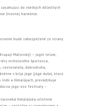
 zasahujúci do všetkých dôležitých
nie životnej harmónie.
rstvenie bude zabezpečené zo strany
rupaji Máčovský) – jogín telom,
riéry vrcholového športovca,
a, cestovateľa, dobrodruha,
ktétne v krija jóge (jóge duše), ktorú
po Indii a Himalájach, prevádzkuje
dúcva jogo-ezo festivaly –
taroveká himalájska očistnná
irtan – spoločne si zaaspievame a