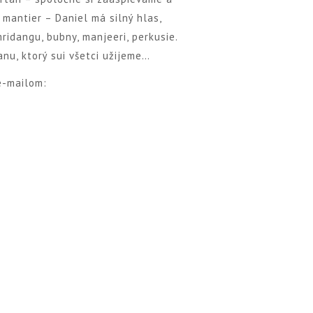
mantier – Daniel má silný hlas,
idangu, bubny, manjeeri, perkusie.
anu, ktorý sui všetci užijeme…
e-mailom: