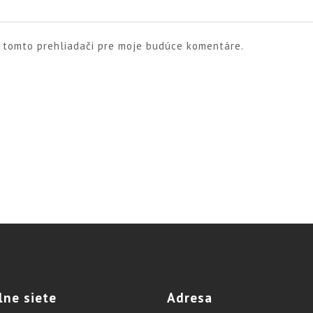
v tomto prehliadači pre moje budúce komentáre.
lne
siete
Adresa