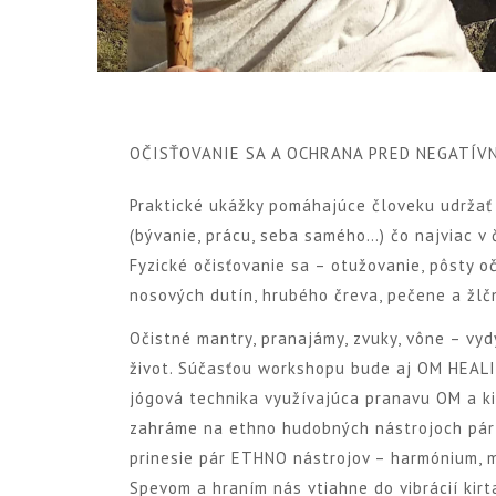
OČISŤOVANIE SA A OCHRANA PRED NEGATÍV
Praktické ukážky pomáhajúce človeku udržať 
(bývanie, prácu, seba samého…) čo najviac v 
Fyzické očisťovanie sa – otužovanie, pôsty oč
nosových dutín, hrubého čreva, pečene a žl
Očistné mantry, pranajámy, zvuky, vône – vy
život. Súčasťou workshopu bude aj OM HEALI
jógová technika využívajúca pranavu OM a k
zahráme na ethno hudobných nástrojoch pár 
prinesie pár ETHNO nástrojov – harmónium, mr
Spevom a hraním nás vtiahne do vibrácií kirt