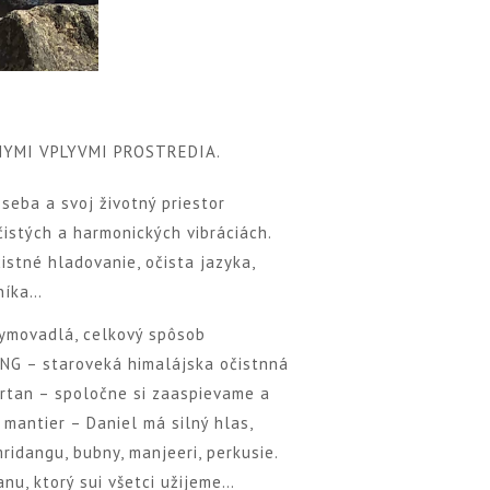
NYMI VPLYVMI PROSTREDIA.
seba a svoj životný priestor
čistých a harmonických vibráciách.
istné hladovanie, očista jazyka,
čníka…
dymovadlá, celkový spôsob
NG – staroveká himalájska očistnná
irtan – spoločne si zaaspievame a
mantier – Daniel má silný hlas,
idangu, bubny, manjeeri, perkusie.
anu, ktorý sui všetci užijeme…