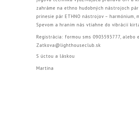
zahráme na ethno hudobných nástrojoch pár 
prinesie pár ETHNO nástrojov – harmónium, mr
Spevom a hraním nás vtiahne do vibrácií kirt
Registrácia: formou sms 0903593777, alebo 
Zatkova@lighthouseclub.sk
S úctou a láskou
Martina