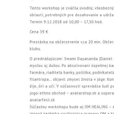
Tento workshop je zväčša úvodný, všeobecný
oblastí, potrebných pre dosahovanie a udrža
Termín 9.12.2018 od 10,00 – 17,30 hod.
Cena 39 €
Prestávka na občerstvenie cca 20 min. Obče
klubu.
O prednášajúcom: Swami Dayananda (Daniel K
mysľou aj dušou. Po absolvovaní úspešnej ka
farmára, riaditeľa banky, politika, podnikateľ
filantropa… objavil zmysel života v jóge. Kon
žije, šíri a učí. V súčasnosti sprevádza ľudí 
jogo-ethno obchod – avatarshop.sk a uspora
avatarfest.sk
Súčasťou workshopu bude aj OM HEALING – s
jógová technika využívajúca pranavu OM a k