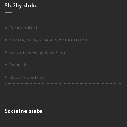
Služby
klubu
Cenník cvičení
Masáže, sauny, kúpele, fyzikálna terapia
Koncerty & Filmy & Knižnica
Podujatia
Klubová predajňa
Sociálne
siete