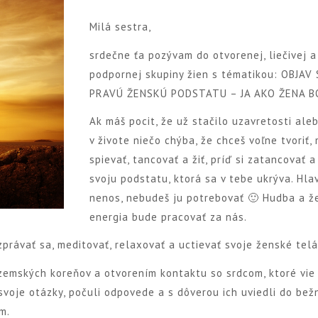
Milá sestra,
srdečne ťa pozývam do otvorenej, liečivej a
podpornej skupiny žien s tématikou: OBJAV
PRAVÚ ŽENSKÚ PODSTATU – JA AKO ŽENA B
Ak máš pocit, že už stačilo uzavretosti aleb
v živote niečo chýba, že chceš voľne tvoriť, 
spievať, tancovať a žiť, príď si zatancovať a
svoju podstatu, ktorá sa v tebe ukrýva. Hla
nenos, nebudeš ju potrebovať 🙂 Hudba a ž
energia bude pracovať za nás.
právať sa, meditovať, relaxovať a uctievať svoje ženské telá
zemských koreňov a otvorením kontaktu so srdcom, ktoré vie
svoje otázky, počuli odpovede a s dôverou ich uviedli do be
m.