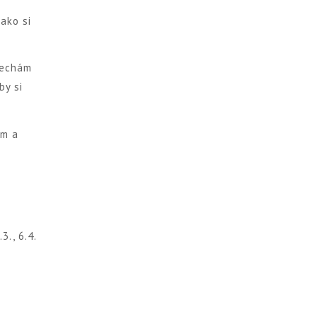
ako si
nechám
by si
om a
3., 6.4.