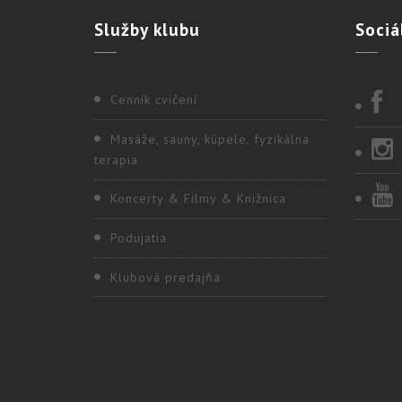
Služby
klubu
Sociá
Cenník cvičení
Masáže, sauny, kúpele, fyzikálna
terapia
Koncerty & Filmy & Knižnica
Podujatia
Klubová predajňa