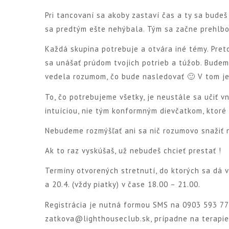
Pri tancovaní sa akoby zastaví čas a ty sa budeš
sa predtým ešte nehýbala. Tým sa začne prehlbov
Každá skupina potrebuje a otvára iné témy. Pret
sa unášať prúdom tvojich potrieb a túžob. Budem
vedela rozumom, čo bude nasledovať 🙂 V tom je 
To, čo potrebujeme všetky, je neustále sa učiť v
intuíciou, nie tým konformným dievčatkom, ktoré
Nebudeme rozmýšľať ani sa nič rozumovo snažiť n
Ak to raz vyskúšaš, už nebudeš chcieť prestať !
Termíny otvorených stretnutí, do ktorých sa dá vžd
a 20.4. (vždy piatky) v čase 18.00 – 21.00.
Registrácia je nutná formou SMS na 0903 593 7
zatkova@lighthouseclub.sk, prípadne na terapi