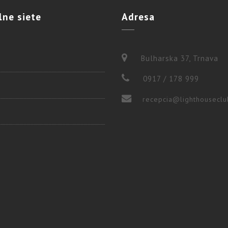
lne
siete
Adresa
Bulharska 37, Trnava
0917 / 178 999
recepcia@lighthouseclu