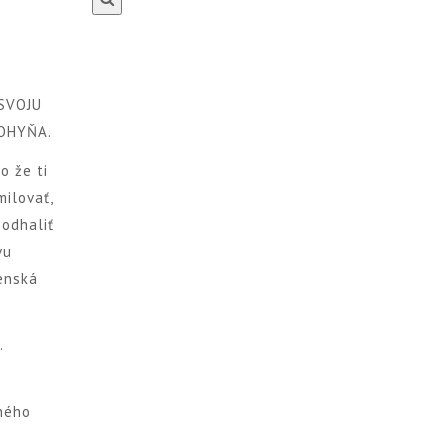
 SVOJU
OHYŇA.
o že ti
milovať,
 odhaliť
vu
enská
.
žného