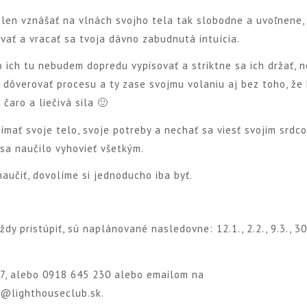
 len vznášať na vlnách svojho tela tak slobodne a uvoľnene, 
ať a vracať sa tvoja dávno zabudnutá intuícia.
o ich tu nebudem dopredu vypisovať a striktne sa ich držať, 
 dôverovať procesu a ty zase svojmu volaniu aj bez toho, že 
čaro a liečivá sila 🙂
nímať svoje telo, svoje potreby a nechať sa viesť svojim srdc
 sa naučilo vyhovieť všetkým.
aučiť, dovolíme si jednoducho iba byť.
y pristúpiť, sú naplánované nasledovne: 12.1., 2.2., 9.3., 30.
77, alebo 0918 645 230 alebo emailom na
e@lighthouseclub.sk.