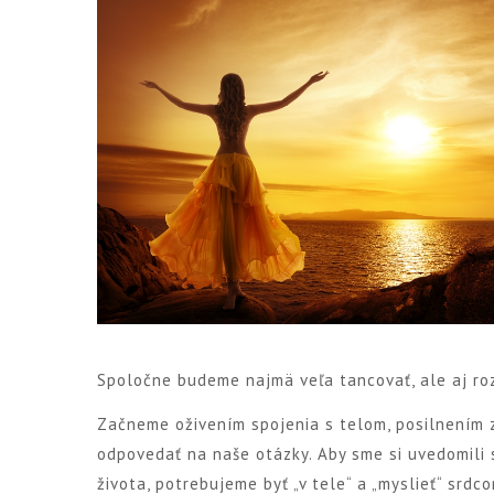
Spoločne budeme najmä veľa tancovať, ale aj roz
Začneme oživením spojenia s telom, posilnením 
odpovedať na naše otázky. Aby sme si uvedomili 
života, potrebujeme byť „v tele“ a „myslieť“ srdco