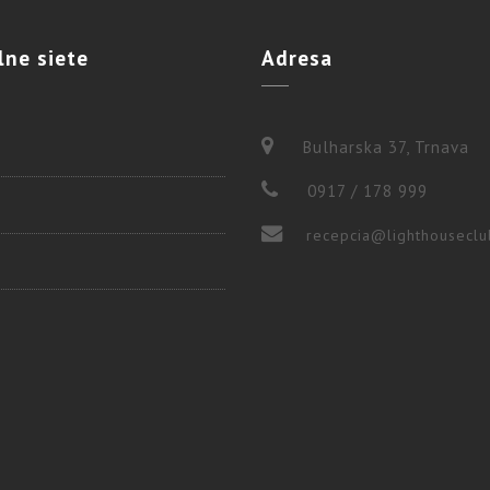
lne
siete
Adresa
Bulharska 37, Trnava
0917 / 178 999
recepcia@lighthouseclu