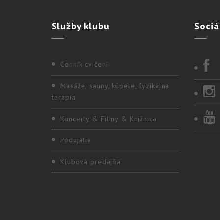
Služby
klubu
Sociá
Cenník cvičení
Masáže, sauny, kúpele, fyzikálna
terapia
Koncerty & Filmy & Knižnica
Podujatia
Klubová predajňa