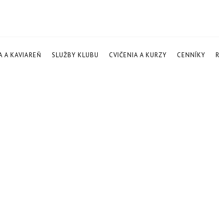
A A KAVIAREŇ
SLUŽBY KLUBU
CVIČENIA A KURZY
CENNÍKY
2