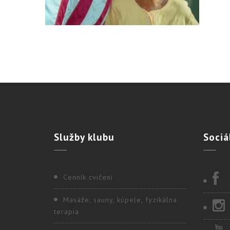
Služby
klubu
Sociá
Cenník cvičení
Masáže, sauny, kúpele, fyzikálna
terapia