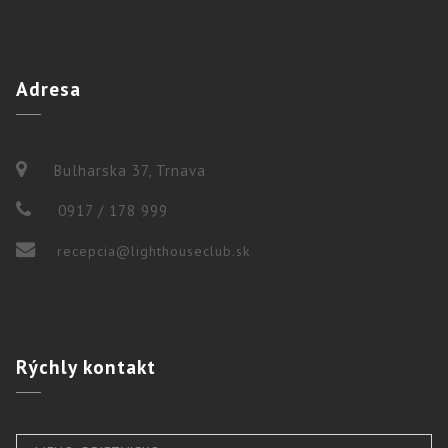
Adresa
Bulharska 37, Trnava
0917 / 178 999
recepcia@lighthouseclub.sk
Rýchly
kontakt