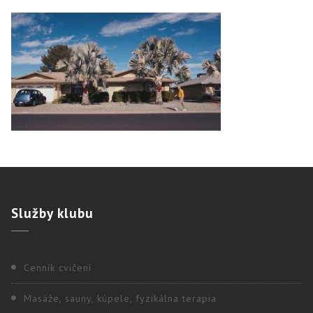
Služby
klubu
Cenník cvičení
Masáže, sauny, kúpele, fyzikálna terapia