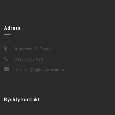
Adresa
Bulharska 37, Trnava
0917 / 178 999
recepcia@lighthouseclub.sk
Rýchly
kontakt