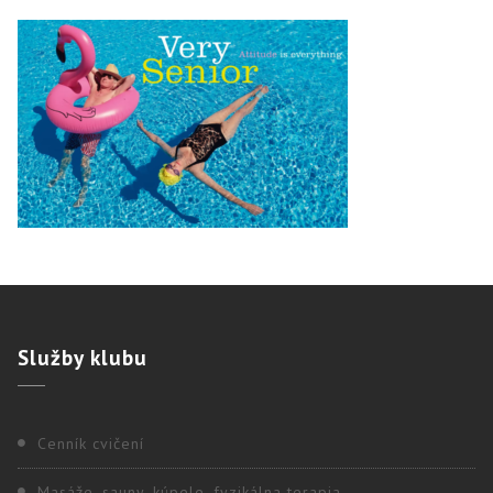
Služby
klubu
Cenník cvičení
Masáže, sauny, kúpele, fyzikálna terapia