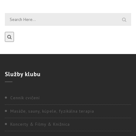
Služby
klubu
Cenník cvičení
Masáže, sauny, kúpele, fyzikálna terapia
Koncerty & Filmy & Knižnica