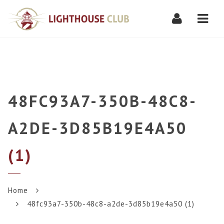
Navi
48FC93A7-350B-48C8-
A2DE-3D85B19E4A50
(1)
Home
48fc93a7-350b-48c8-a2de-3d85b19e4a50 (1)