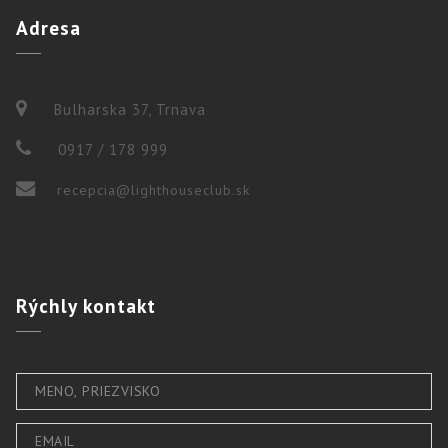
Adresa
Bulharska 37, Trnava
0917 / 178 999
recepcia@lighthouseclub.sk
Rýchly
kontakt