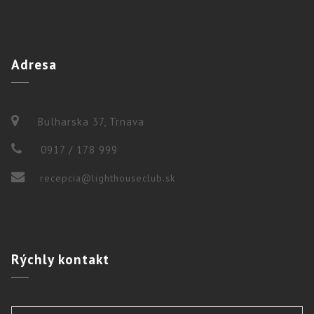
Adresa
Bulharska 37, Trnava
0917 / 178 999
recepcia@lighthouseclub.sk
Rýchly
kontakt