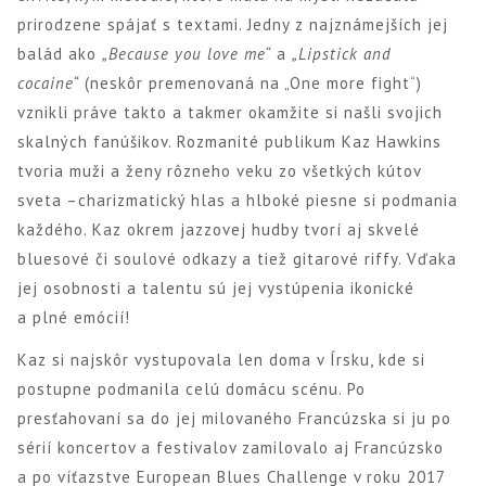
prirodzene spájať s textami. Jedny z najznámejších jej
balád ako
„Because you love me“
a
„Lipstick and
cocaine“
(neskôr premenovaná na „One more fight“)
vznikli práve takto a takmer okamžite si našli svojich
skalných fanúšikov. Rozmanité publikum Kaz Hawkins
tvoria muži a ženy rôzneho veku zo všetkých kútov
sveta –charizmatický hlas a hlboké piesne si podmania
každého. Kaz okrem jazzovej hudby tvorí aj skvelé
bluesové či soulové odkazy a tiež gitarové riffy. Vďaka
jej osobnosti a talentu sú jej vystúpenia ikonické
a plné emócií!
Kaz si najskôr vystupovala len doma v Írsku, kde si
postupne podmanila celú domácu scénu. Po
presťahovaní sa do jej milovaného Francúzska si ju po
sérií koncertov a festivalov zamilovalo aj Francúzsko
a po víťazstve European Blues Challenge v roku 2017