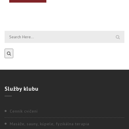
Služby
klubu
Cenník cvičení
Masáže, sauny, kúpele, fyzikálna terapia