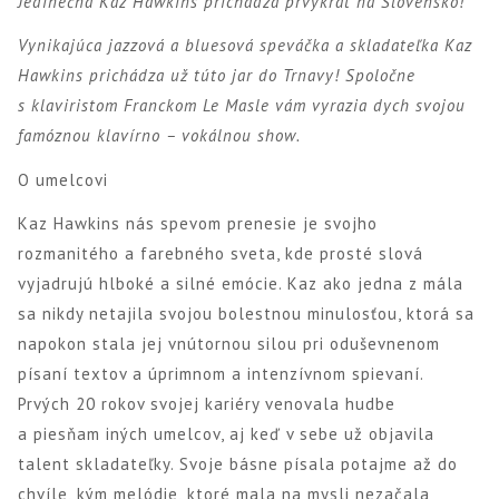
Jedinečná Kaz Hawkins prichádza prvýkrát na Slovensko!
Vynikajúca jazzová a bluesová speváčka a skladateľka Kaz
Hawkins prichádza už túto jar do Trnavy! Spoločne
s klaviristom Franckom Le Masle vám vyrazia dych svojou
famóznou klavírno – vokálnou show.
O umelcovi
Kaz Hawkins nás spevom prenesie je svojho
rozmanitého a farebného sveta, kde prosté slová
vyjadrujú hlboké a silné emócie. Kaz ako jedna z mála
sa nikdy netajila svojou bolestnou minulosťou, ktorá sa
napokon stala jej vnútornou silou pri oduševnenom
písaní textov a úprimnom a intenzívnom spievaní.
Prvých 20 rokov svojej kariéry venovala hudbe
a piesňam iných umelcov, aj keď v sebe už objavila
talent skladateľky. Svoje básne písala potajme až do
chvíle, kým melódie, ktoré mala na mysli nezačala