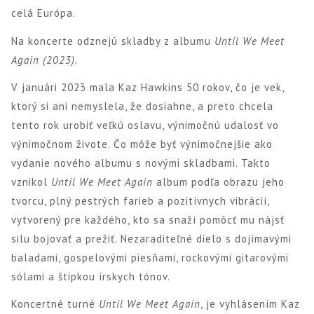
celá Európa.
Na koncerte odznejú skladby z albumu
Until We Meet
Again (2023).
V januári 2023 mala Kaz Hawkins 50 rokov, čo je vek,
ktorý si ani nemyslela, že dosiahne, a preto chcela
tento rok urobiť veľkú oslavu, výnimočnú udalosť vo
výnimočnom živote. Čo môže byť výnimočnejšie ako
vydanie nového albumu s novými skladbami. Takto
vznikol
Until We Meet Again
album podľa obrazu jeho
tvorcu, plný pestrých farieb a pozitívnych vibrácií,
vytvorený pre každého, kto sa snaží pomôcť mu nájsť
silu bojovať a prežiť. Nezaraditeľné dielo s dojímavými
baladami, gospelovými piesňami, rockovými gitarovými
sólami a štipkou írskych tónov.
Koncertné turné
Until We Meet Again
, je vyhlásením Kaz