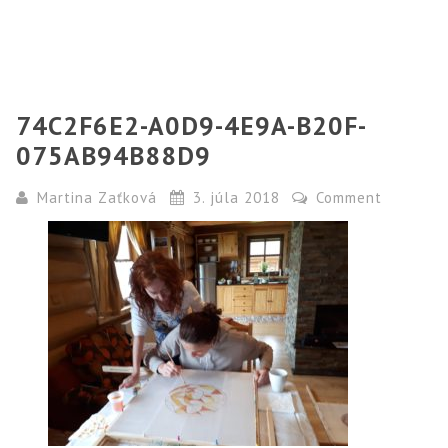
74C2F6E2-A0D9-4E9A-B20F-
075AB94B88D9
Martina Zaťková
3. júla 2018
Comment