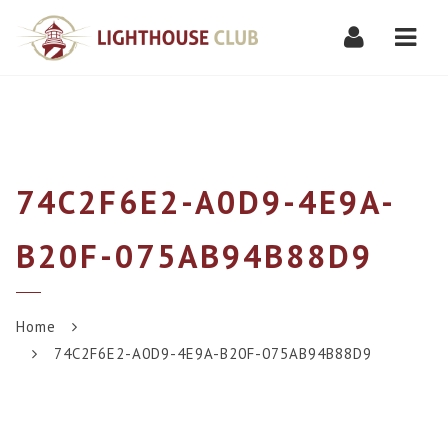
Navi
74C2F6E2-A0D9-4E9A-
B20F-075AB94B88D9
Home
74C2F6E2-A0D9-4E9A-B20F-075AB94B88D9