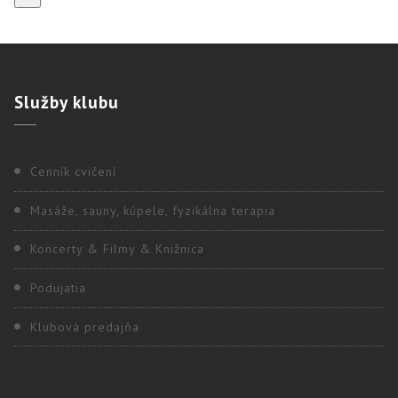
Služby
klubu
Cenník cvičení
Masáže, sauny, kúpele, fyzikálna terapia
Koncerty & Filmy & Knižnica
Podujatia
Klubová predajňa