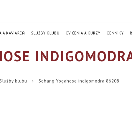
A A KAVIAREŇ
SLUŽBY KLUBU
CVIČENIA A KURZY
CENNÍKY
OSE INDIGOMODRA
Služby klubu
Sohang Yogahose indigomodra 86208