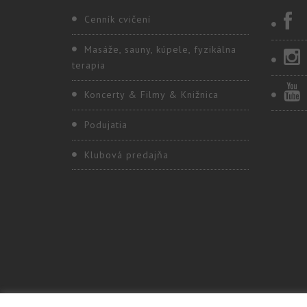
Cenník cvičení
Masáže, sauny, kúpele, fyzikálna
terapia
Koncerty & Filmy & Knižnica
Podujatia
Klubová predajňa