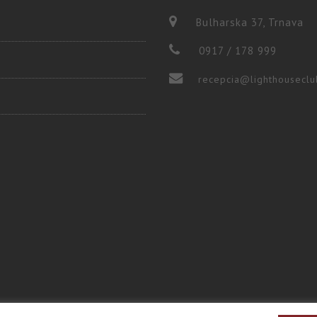
Bulharska 37, Trnava
0917 / 178 999
recepcia@lighthouseclu