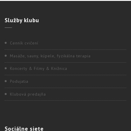
Služby
klubu
Cenník cvičení
Masáže, sauny, kúpele, fyzikálna terapia
Koncerty & Filmy & Knižnica
Podujatia
Klubová predajňa
Sociálne
siete